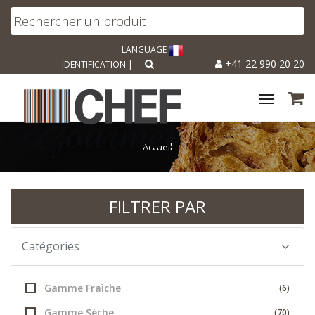
LANGUAGE
+41 22 990 20 20
IDENTIFICATION
|
Toggle
navigat
Accueil
FILTRER PAR
Catégories
Gamme Fraîche
(6)
Gamme Sèche
(70)