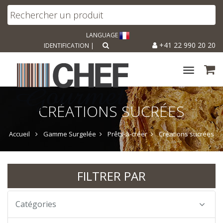
LANGUAGE
+41 22 990 20 20
IDENTIFICATION
|
Toggle
navigat
CRÉATIONS SUCRÉES
Accueil
Gamme Surgelée
Prêts-à-créer
Créations sucrées
FILTRER PAR
Catégories