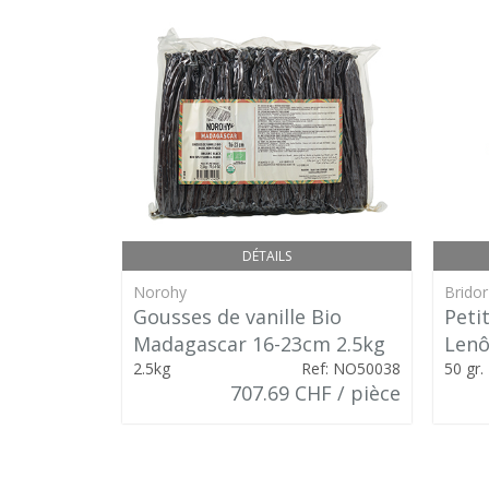
DÉTAILS
Norohy
Bridor
Gousses de vanille Bio
Peti
Madagascar 16-23cm 2.5kg
Lenô
2.5kg
Ref: NO50038
50 gr.
707.69 CHF / pièce