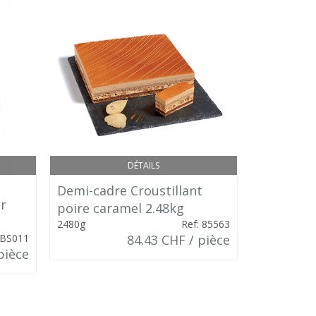
DÉTAILS
Demi-cadre Croustillant
Norohy
ir
Extrait de
poire caramel 2.48kg
Madagasc
2480g
Ref: 85563
 BS011
84.43 CHF / pièce
1kg
pièce