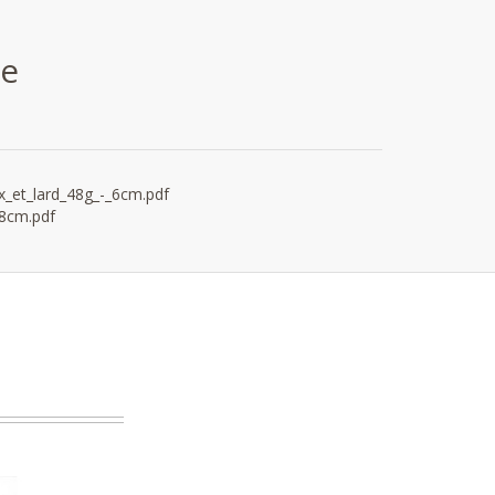
ce
x_et_lard_48g_-_6cm.pdf
8cm.pdf