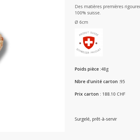
Des matières premières rigour
100% suisse.
Ø 6cm
Poids pièce
:48g
Nbre d'unité carton
:95
Prix carton
: 188.10 CHF
Surgelé, prêt-à-servir