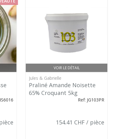
VEAUTÉ
VOIR LE DÉTAIL
Jules & Gabrielle
sse
Praliné Amande Noisette
65% Croquant 5kg
DIS6016
Ref: JG103PR
 pièce
154.41 CHF / pièce