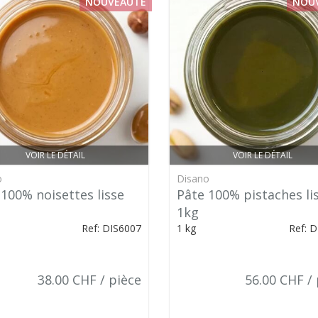
NOUVEAUTÉ
NOU
VOIR LE DÉTAIL
VOIR LE DÉTAIL
o
Disano
 100% noisettes lisse
Pâte 100% pistaches li
1kg
Ref: DIS6007
1 kg
Ref: 
38.00 CHF / pièce
56.00 CHF /