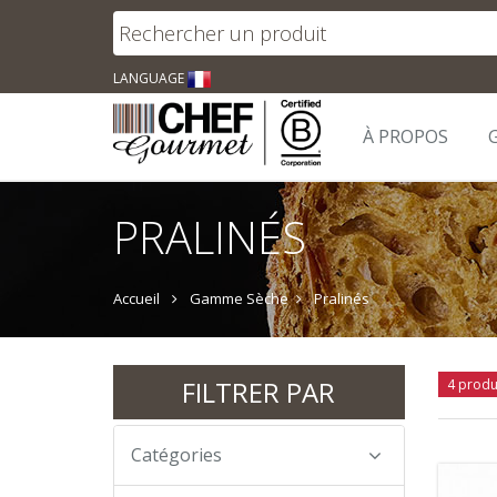
LANGUAGE
À PROPOS
PRALINÉS
Accueil
Gamme Sèche
Pralinés
FILTRER PAR
4 produ
Catégories