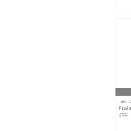
Jules &
Pral
65% 