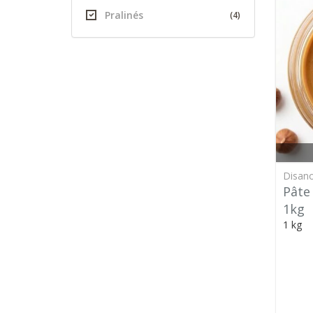
Pralinés
(4)
Disan
Pâte
1kg
1 kg