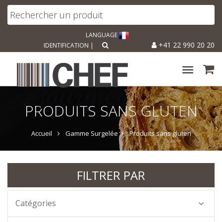
LANGUAGE
+41 22 990 20 20
IDENTIFICATION
|
Toggle
navigat
PRODUITS SANS GLUTEN
Accueil
Gamme Surgelée
Produits sans gluten
FILTRER PAR
Catégories