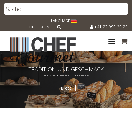
LANGUAGE
+41 22 990 20 20
EINLOGGEN
|
Toggle
navigat
TRADITION UND GESCHMACK
eine exklusive Auswahl an Broten für Küchenchefs
Brote