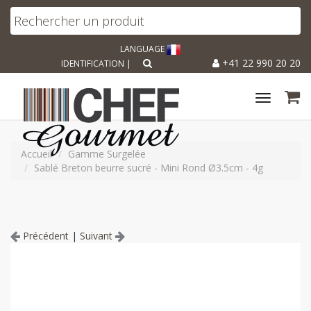
LANGUAGE
+41 22 990 20 20
IDENTIFICATION
|
Toggle
navigat
Accueil
Gamme Surgelée
Sablé Breton beurre sucré - Mini Rond Ø3.5cm - 4g
Précédent
|
Suivant