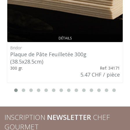
DÉTAILS
Bridor
Plaque de Pâte Feuilletée 300g
(38.5x28.5cm)
300 gr.
Ref: 34171
5.47 CHF / pièce
INSCRIPTION
NEWSLETTER
CHEF
GOURMET