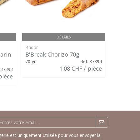
DÉTAILS
Bridor
Bridor
arin
B'Break Chorizo 70g
Finger F
70 gr.
Ref: 37394
90g
1.08 CHF / pièce
 37393
pièce
rie est uniquement utilisée pour vous envoyer la