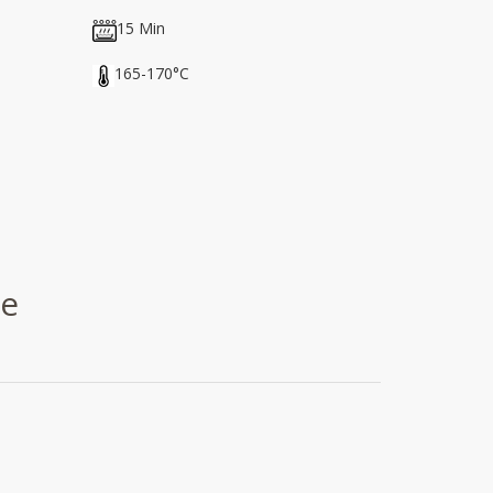
15 Min
165-170°C
ce