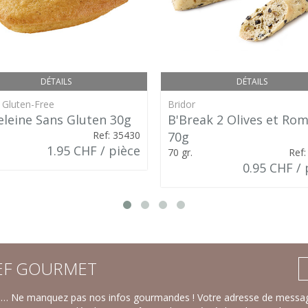
DÉTAILS
DÉTAILS
 Gluten-Free
Bridor
leine Sans Gluten 30g
B'Break 2 Olives et Rom
Ref: 35430
70g
1.95 CHF / pièce
70 gr.
Ref:
0.95 CHF / 
F GOURMET
ts… Ne manquez pas nos infos gourmandes ! Votre adresse de message