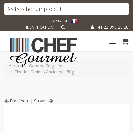
LANGUAGE
+41 22 990 20 20
IDENTIFICATION
|
Toggle
navigat
Accueil
Gamme Surgelée
Finedor Graines Anciennes 50g
Précédent
|
Suivant