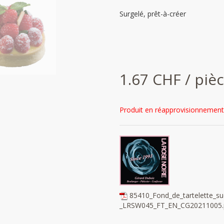
Surgelé, prêt-à-créer
1.67 CHF / piè
Produit en réapprovisionnement
85410_Fond_de_tartelette_s
_LRSW045_FT_EN_CG20211005.