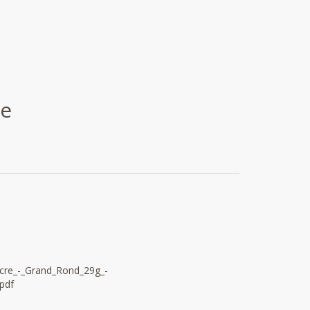
ce
ucre_-_Grand_Rond_29g_-
pdf