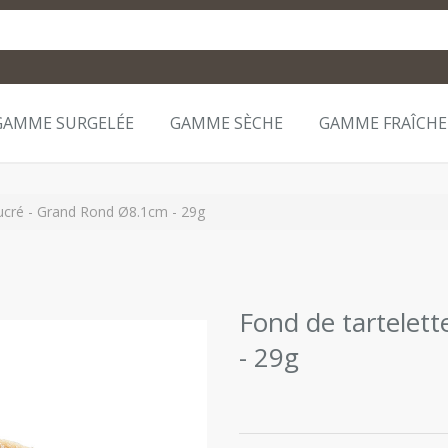
GAMME SURGELÉE
GAMME SÈCHE
GAMME FRAÎCHE
sucré - Grand Rond Ø8.1cm - 29g
Fond de tartelet
- 29g