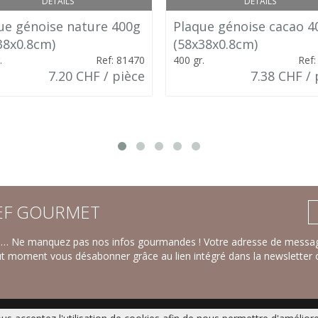
DÉTAILS
DÉTAILS
ue génoise nature 400g
Plaque génoise cacao 4
38x0.8cm)
(58x38x0.8cm)
.
Ref: 81470
400 gr.
Ref:
7.20 CHF / pièce
7.38 CHF / 
F GOURMET
ts… Ne manquez pas nos infos gourmandes ! Votre adresse de message
ut moment vous désabonner grâce au lien intégré dans la newsletter 