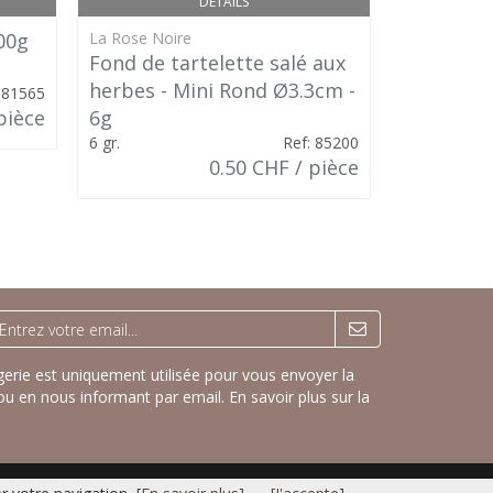
DÉTAILS
00g
La Rose Noire
La Rose Noi
Fond de tartelette salé aux
Fond de t
herbes - Mini Rond Ø3.3cm -
Mini Ron
 81565
pièce
6g
7 gr.
6 gr.
Ref: 85200
0.50 CHF / pièce
rie est uniquement utilisée pour vous envoyer la
ou en nous informant par email.
En savoir plus sur la