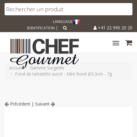
LANGUAGE
+41 22 990 20 20
IDENTIFICATION
|
Toggle
navigat
Accueil
Gamme Surgelée
Fond de tartelette sucré - Mini Rond Ø3.3cm - 7g
Précédent
|
Suivant