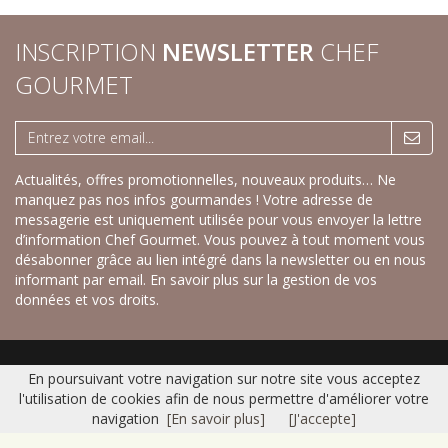
INSCRIPTION
NEWSLETTER
CHEF
GOURMET
Actualités, offres promotionnelles, nouveaux produits… Ne
manquez pas nos infos gourmandes ! Votre adresse de
messagerie est uniquement utilisée pour vous envoyer la lettre
d’information Chef Gourmet. Vous pouvez à tout moment vous
désabonner grâce au lien intégré dans la newsletter ou en nous
informant par email.
En savoir plus sur la gestion de vos
données et vos droits.
Accueil
|
Nos savoureux desserts sucrés
|
Nos recettes créatives salées
|
En poursuivant votre navigation sur notre site vous acceptez
Gamme Fraîche
|
Catalogue
|
Contact
|
Plan du site
|
Mentions légales
l'utilisation de cookies afin de nous permettre d'améliorer votre
© 2016 CHEF GOURMET -
Réalisation Bexter
navigation
[En savoir plus]
[J'accepte]