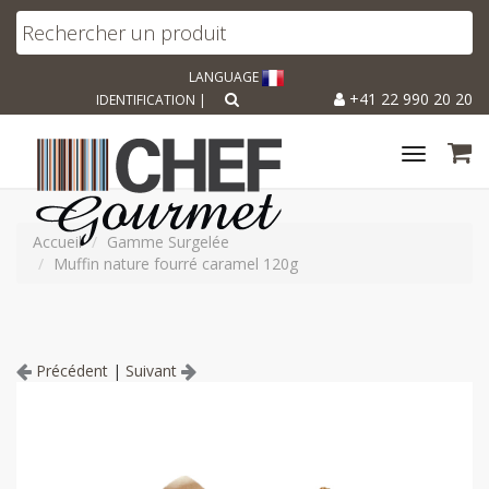
LANGUAGE
+41 22 990 20 20
IDENTIFICATION
|
Toggle
navigat
Accueil
Gamme Surgelée
Muffin nature fourré caramel 120g
Précédent
|
Suivant