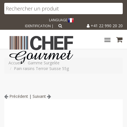
LANGUAGE
+41 22 990 20 20
IDENTIFICATION
|
Toggle
navigat
Accueil
Gamme Surgelée
Pain raisins Terroir Suisse 55g
Précédent
|
Suivant