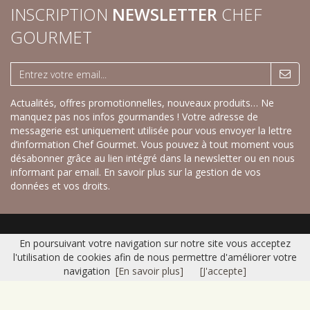
INSCRIPTION
NEWSLETTER
CHEF
GOURMET
Actualités, offres promotionnelles, nouveaux produits… Ne
manquez pas nos infos gourmandes ! Votre adresse de
messagerie est uniquement utilisée pour vous envoyer la lettre
d’information Chef Gourmet. Vous pouvez à tout moment vous
désabonner grâce au lien intégré dans la newsletter ou en nous
informant par email.
En savoir plus sur la gestion de vos
données et vos droits.
Accueil
|
Nos savoureux desserts sucrés
|
Nos recettes créatives salées
|
En poursuivant votre navigation sur notre site vous acceptez
Gamme Fraîche
|
Catalogue
|
Contact
|
Plan du site
|
Mentions légales
l'utilisation de cookies afin de nous permettre d'améliorer votre
© 2016 CHEF GOURMET -
Réalisation Bexter
navigation
[En savoir plus]
[J'accepte]