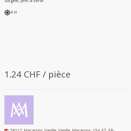
Surgelé, prêt-à-servir
4 H
1.24 CHF / pièce
58112_Macarons_Vanille_Vanille_Macarons_15g_FT_FR-