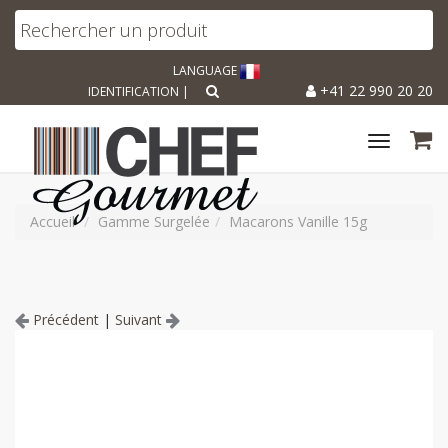
LANGUAGE
+41 22 990 20 20
IDENTIFICATION
|
Toggle
navigat
Accueil
Gamme Surgelée
Macarons Vanille 15g
Précédent
|
Suivant