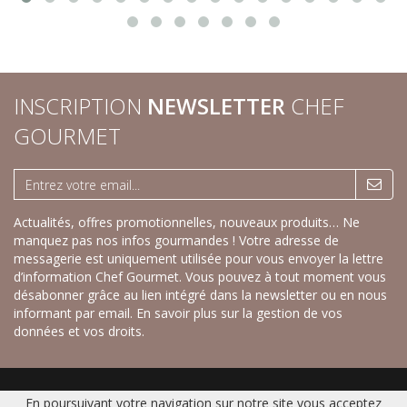
INSCRIPTION
NEWSLETTER
CHEF
GOURMET
Actualités, offres promotionnelles, nouveaux produits… Ne
manquez pas nos infos gourmandes ! Votre adresse de
messagerie est uniquement utilisée pour vous envoyer la lettre
d’information Chef Gourmet. Vous pouvez à tout moment vous
désabonner grâce au lien intégré dans la newsletter ou en nous
informant par email.
En savoir plus sur la gestion de vos
données et vos droits.
Accueil
|
Nos savoureux desserts sucrés
|
Nos recettes créatives salées
|
En poursuivant votre navigation sur notre site vous acceptez