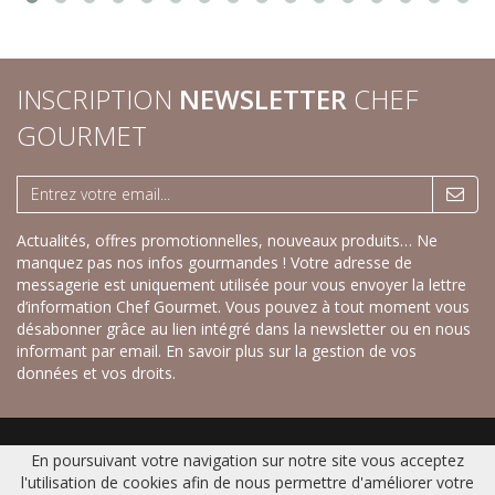
INSCRIPTION
NEWSLETTER
CHEF
GOURMET
Actualités, offres promotionnelles, nouveaux produits… Ne
manquez pas nos infos gourmandes ! Votre adresse de
messagerie est uniquement utilisée pour vous envoyer la lettre
d’information Chef Gourmet. Vous pouvez à tout moment vous
désabonner grâce au lien intégré dans la newsletter ou en nous
informant par email.
En savoir plus sur la gestion de vos
données et vos droits.
Accueil
|
Nos savoureux desserts sucrés
|
Nos recettes créatives salées
|
En poursuivant votre navigation sur notre site vous acceptez
Gamme Fraîche
|
Catalogue
|
Contact
|
Plan du site
|
Mentions légales
l'utilisation de cookies afin de nous permettre d'améliorer votre