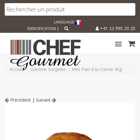
LANGUAGE
+41 22 990 20 20
IDENTIFICATION
|
Toggle
navigat
Accueil
Gamme Surgelée
Mini Pain à la Crème 40g
Précédent
|
Suivant