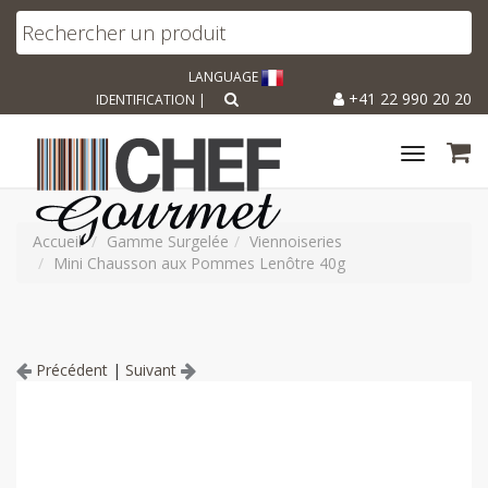
LANGUAGE
+41 22 990 20 20
IDENTIFICATION
|
Toggle
navigat
Accueil
Gamme Surgelée
Viennoiseries
Mini Chausson aux Pommes Lenôtre 40g
Précédent
|
Suivant