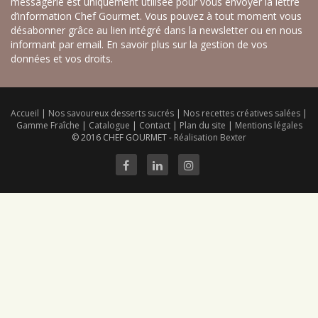
messagerie est uniquement utilisée pour vous envoyer la lettre
d’information Chef Gourmet. Vous pouvez à tout moment vous
désabonner grâce au lien intégré dans la newsletter ou en nous
informant par email.
En savoir plus sur la gestion de vos
données et vos droits.
Accueil
|
Nos savoureux desserts sucrés
|
Nos recettes créatives salées
|
Gamme Fraîche
|
Catalogue
|
Contact
|
Plan du site
|
Mentions légales
© 2016 CHEF GOURMET -
Réalisation Bexter