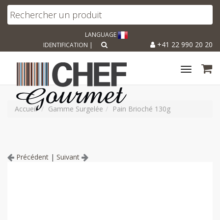
LANGUAGE
+41 22 990 20 20
IDENTIFICATION
|
Toggle
navigat
Accueil
Gamme Surgelée
Pain Brioché 130g
Précédent
|
Suivant