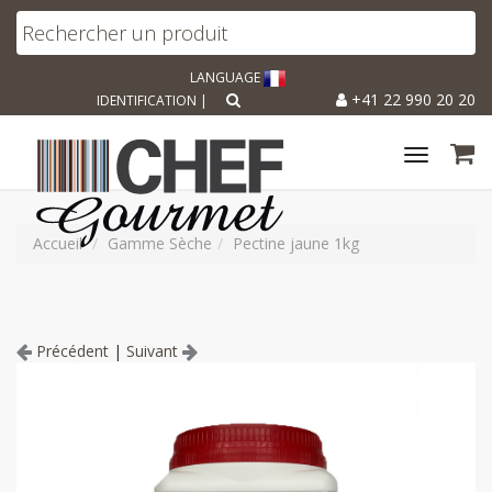
LANGUAGE
+41 22 990 20 20
IDENTIFICATION
|
Toggle
navigat
Accueil
Gamme Sèche
Pectine jaune 1kg
Précédent
|
Suivant