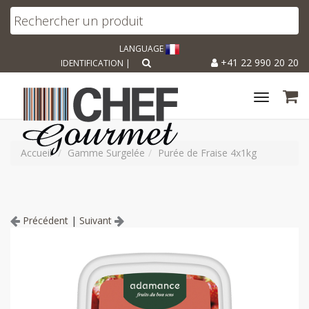
LANGUAGE
+41 22 990 20 20
IDENTIFICATION
|
Toggle
navigat
Accueil
Gamme Surgelée
Purée de Fraise 4x1kg
Précédent
|
Suivant