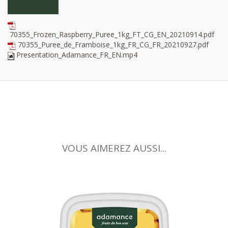
70355_Frozen_Raspberry_Puree_1kg_FT_CG_EN_20210914.pdf
70355_Puree_de_Framboise_1kg_FR_CG_FR_20210927.pdf
Presentation_Adamance_FR_EN.mp4
VOUS AIMEREZ AUSSI...