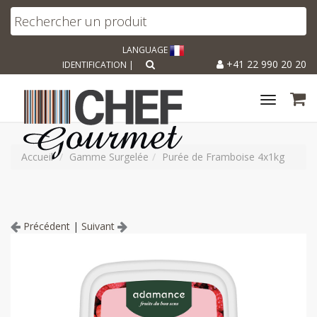
LANGUAGE
+41 22 990 20 20
IDENTIFICATION
|
Toggle
navigat
Accueil
Gamme Surgelée
Purée de Framboise 4x1kg
Précédent
|
Suivant