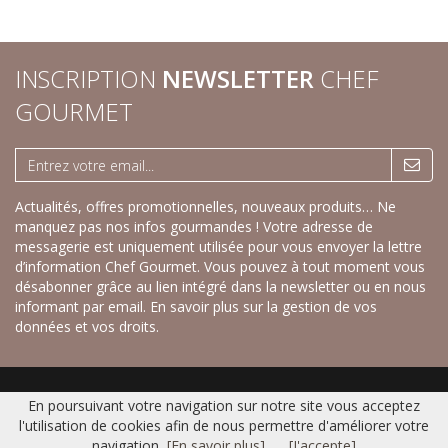
INSCRIPTION
NEWSLETTER
CHEF
GOURMET
Actualités, offres promotionnelles, nouveaux produits… Ne
manquez pas nos infos gourmandes ! Votre adresse de
messagerie est uniquement utilisée pour vous envoyer la lettre
d’information Chef Gourmet. Vous pouvez à tout moment vous
désabonner grâce au lien intégré dans la newsletter ou en nous
informant par email.
En savoir plus sur la gestion de vos
données et vos droits.
Accueil
|
Nos savoureux desserts sucrés
|
Nos recettes créatives salées
|
En poursuivant votre navigation sur notre site vous acceptez
Gamme Fraîche
|
Catalogue
|
Contact
|
Plan du site
|
Mentions légales
l'utilisation de cookies afin de nous permettre d'améliorer votre
© 2016 CHEF GOURMET -
Réalisation Bexter
navigation
[En savoir plus]
[J'accepte]