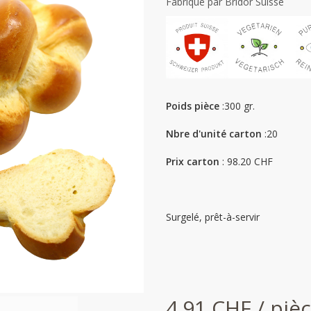
Fabriqué par Bridor Suisse
Poids pièce
:300 gr.
Nbre d'unité carton
:20
Prix carton
: 98.20 CHF
Surgelé, prêt-à-servir
4.91 CHF / piè