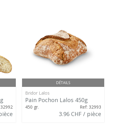
DÉTAILS
Bridor Lalos
Bridor Lalos
0g
Pain Pochon Lalos 450g
Le Compl
 32992
450 gr.
Ref: 32993
330 gr.
pièce
3.96 CHF / pièce