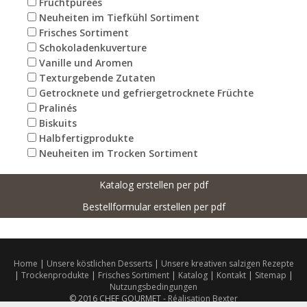
Fruchtpurees
Neuheiten im Tiefkühl Sortiment
Frisches Sortiment
Schokoladenkuverture
Vanille und Aromen
Texturgebende Zutaten
Getrocknete und gefriergetrocknete Früchte
Pralinés
Biskuits
Halbfertigprodukte
Neuheiten im Trocken Sortiment
Home
|
Unsere köstlichen Desserts
|
Unsere kreativen salzigen Rezepte
|
Trockenprodukte
|
Frisches Sortiment
|
Katalog
|
Kontakt
|
Sitemap
|
Nutzungsbedingungen
© 2016 CHEF GOURMET -
Réalisation Bexter