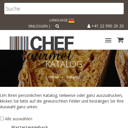
LANGUAGE
+41 22 990 20 20
EINLOGGEN
|
Toggle
navigat
KATALOG
Home
Katalog
Um Ihren persönlichen Katalog, teilweise oder ganz auszudrucken,
klicken Sie bitte auf die gewünschten Felder und bestätigen Sie Ihre
Auswahl ganz unten.
Alle auswählen
Blatterteiggeback