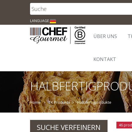
LANGUAGE
ÜBER UNS
T
KONTAKT
HALBFERTIGPROD
Home
TK Produkte
Halbfertigprodukte
SUCHE VERFEINERN
46 prod