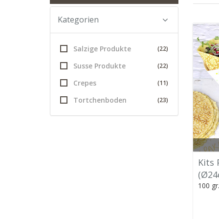
Kategorien
Salzige Produkte
(22)
Susse Produkte
(22)
Crepes
(11)
Tortchenboden
(23)
Kits
(Ø24
100 gr