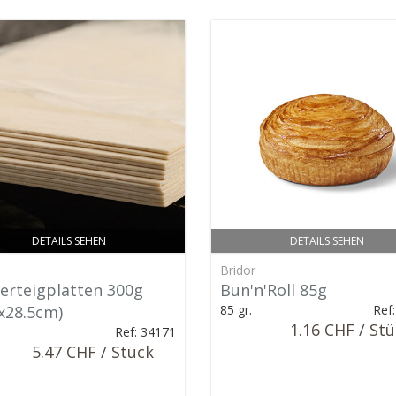
DETAILS SEHEN
DETAILS SEHEN
Bridor
terteigplatten 300g
Bun'n'Roll 85g
5x28.5cm)
85 gr.
Ref
1.16 CHF / St
.
Ref: 34171
5.47 CHF / Stück