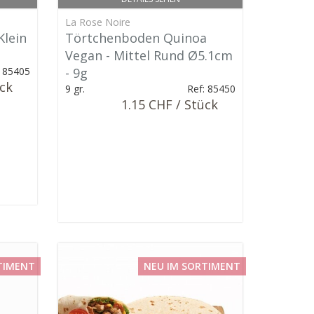
La Rose Noire
Klein
Törtchenboden Quinoa
Vegan - Mittel Rund Ø5.1cm
: 85405
- 9g
ück
9 gr.
Ref: 85450
1.15 CHF / Stück
TIMENT
NEU IM SORTIMENT