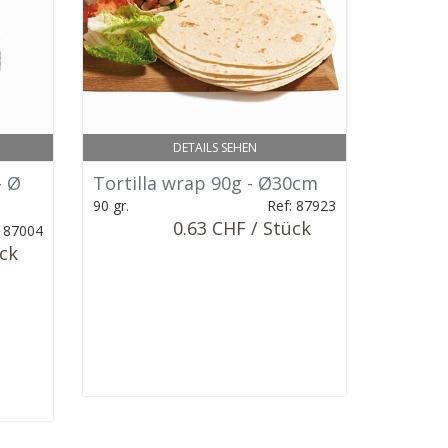
DETAILS SEHEN
- Ø
Tortilla wrap 90g - Ø30cm
90 gr.
Ref: 87923
0.63 CHF / Stück
: 87004
ück