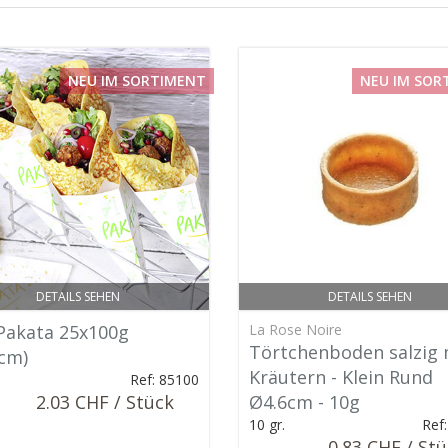
NEU IM SORTIMENT
NEU IM SOR
DETAILS SEHEN
DETAILS SEHEN
 Pakata 25x100g
La Rose Noire
Törtchenboden salzig 
cm)
Kräutern - Klein Rund
.
Ref: 85100
2.03 CHF / Stück
Ø4.6cm - 10g
10 gr.
Ref
0.83 CHF / St