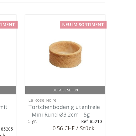
TIMENT
NEU IM SORTIMENT
DETAILS SEHEN
La Rose Noire
mit
Törtchenboden glutenfreie
- Mini Rund Ø3.2cm - 5g
5 gr.
Ref: 85210
0.56 CHF / Stück
: 85205
ück