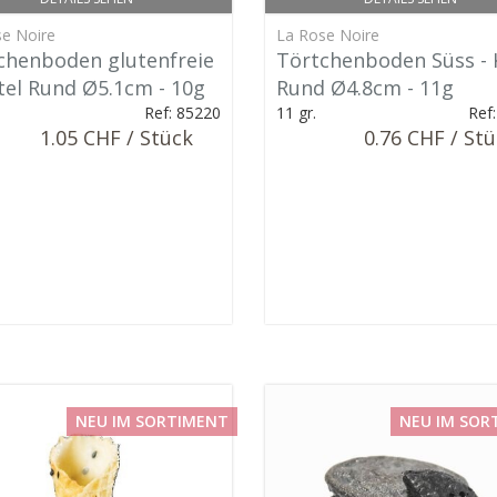
e Noire
La Rose Noire
chenboden glutenfreie
Törtchenboden Süss - 
ttel Rund Ø5.1cm - 10g
Rund Ø4.8cm - 11g
Ref: 85220
11 gr.
Ref
1.05 CHF / Stück
0.76 CHF / St
NEU IM SORTIMENT
NEU IM SOR