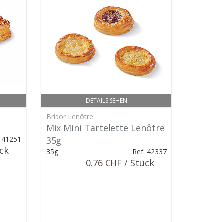
DETAILS SEHEN
Bridor Lenôtre
Mix Mini Tartelette Lenôtre
: 41251
35g
ück
35g
Ref: 42337
0.76 CHF / Stück