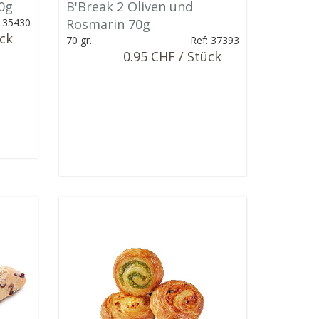
0g
B'Break 2 Oliven und
: 35430
Rosmarin 70g
ück
70 gr.
Ref: 37393
0.95 CHF / Stück