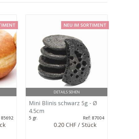
TIMENT
NEU IM SORTIMENT
DETAILS SEHEN
Mini Blinis schwarz 5g - Ø
4.5cm
: 85692
5 gr.
Ref: 87004
ück
0.20 CHF / Stück