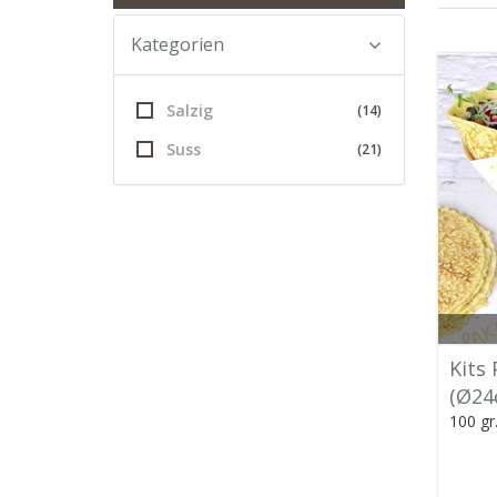
Kategorien
Salzig
(14)
Suss
(21)
Kits
(Ø24
100 gr