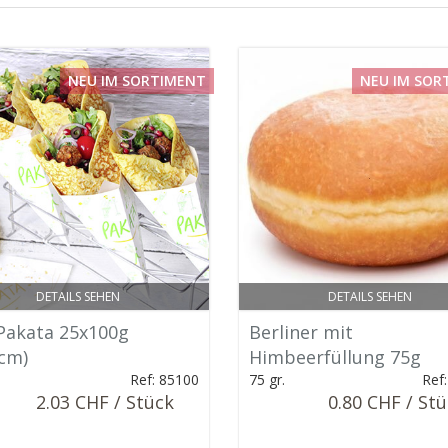
NEU IM SORTIMENT
NEU IM SOR
DETAILS SEHEN
DETAILS SEHEN
 Pakata 25x100g
Berliner mit
cm)
Himbeerfüllung 75g
.
Ref: 85100
75 gr.
Ref
2.03 CHF / Stück
0.80 CHF / St