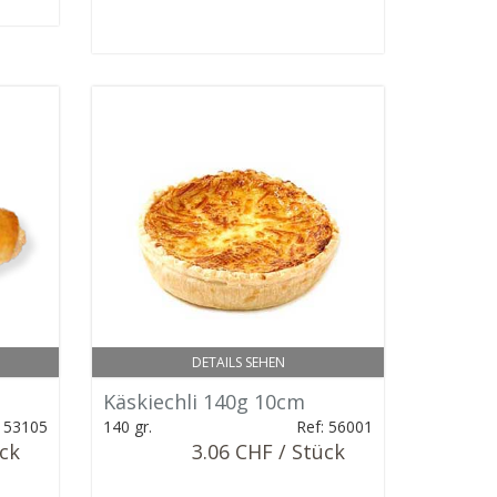
DETAILS SEHEN
Käskiechli 140g 10cm
: 53105
140 gr.
Ref: 56001
ück
3.06 CHF / Stück