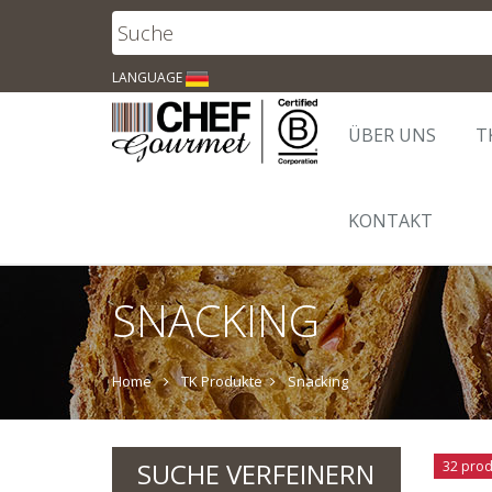
LANGUAGE
ÜBER UNS
T
KONTAKT
SNACKING
Home
TK Produkte
Snacking
SUCHE VERFEINERN
32 prod