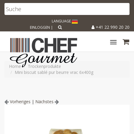
LANGUAGE
+41 22 990 20 20
EINLOGGEN
|
Toggle
navigat
Home
Trockenprodukte
Mini biscuit sablé pur beurre vrac 6x400g
Vorheriges
|
Nächstes