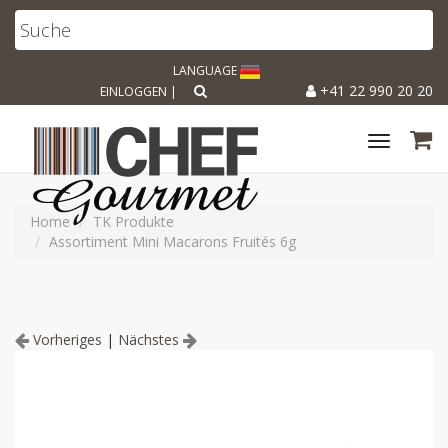
LANGUAGE
+41 22 990 20 20
EINLOGGEN
|
Toggle
navigat
Home
TK Produkte
Assortiment Mini Macarons Fruités 6g
Vorheriges
|
Nächstes