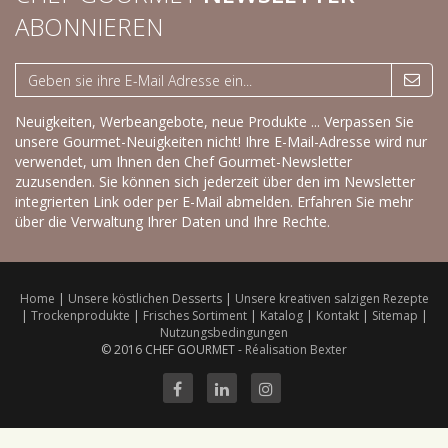
ABONNIEREN
Neuigkeiten, Werbeangebote, neue Produkte ... Verpassen Sie
unsere Gourmet-Neuigkeiten nicht! Ihre E-Mail-Adresse wird nur
verwendet, um Ihnen den Chef Gourmet-Newsletter
zuzusenden. Sie können sich jederzeit über den im Newsletter
integrierten Link oder per E-Mail abmelden.
Erfahren Sie mehr
über die Verwaltung Ihrer Daten und Ihre Rechte.
Home
|
Unsere köstlichen Desserts
|
Unsere kreativen salzigen Rezepte
|
Trockenprodukte
|
Frisches Sortiment
|
Katalog
|
Kontakt
|
Sitemap
|
Nutzungsbedingungen
© 2016 CHEF GOURMET -
Réalisation Bexter