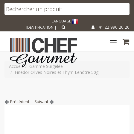
LANGUAGE
+41 22 990 20 20
IDENTIFICATION
|
Toggle
navigat
Accueil
Gamme Surgelée
Finedor Olives Noires et Thym Lenôtre 50g
Précédent
|
Suivant