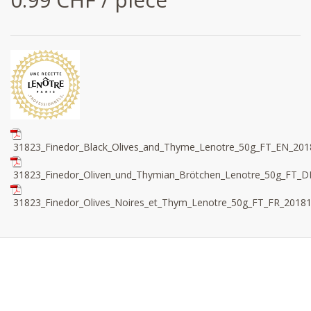
31823_Finedor_Black_Olives_and_Thyme_Lenotre_50g_FT_EN_201
31823_Finedor_Oliven_und_Thymian_Brötchen_Lenotre_50g_FT_D
31823_Finedor_Olives_Noires_et_Thym_Lenotre_50g_FT_FR_20181