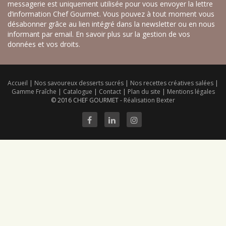
messagerie est uniquement utilisée pour vous envoyer la lettre
d’information Chef Gourmet. Vous pouvez à tout moment vous
désabonner grâce au lien intégré dans la newsletter ou en nous
informant par email.
En savoir plus sur la gestion de vos
données et vos droits.
Accueil
|
Nos savoureux desserts sucrés
|
Nos recettes créatives salées
|
Gamme Fraîche
|
Catalogue
|
Contact
|
Plan du site
|
Mentions légales
© 2016 CHEF GOURMET -
Réalisation Bexter