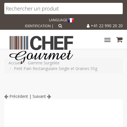
LANGUAGE
+41 22 990 20 20
IDENTIFICATION
|
Toggle
navigat
Accueil
Gamme Surgelée
Petit Pain Rectangulaire Seigle et Graines 55g
Précédent
|
Suivant