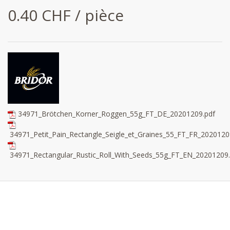
0.40 CHF / pièce
34971_Brötchen_Korner_Roggen_55g_FT_DE_20201209.pdf
34971_Petit_Pain_Rectangle_Seigle_et_Graines_55_FT_FR_2020120
34971_Rectangular_Rustic_Roll_With_Seeds_55g_FT_EN_20201209.