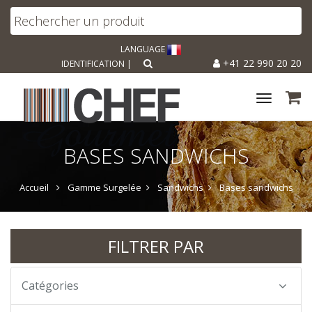
LANGUAGE
+41 22 990 20 20
IDENTIFICATION
|
Toggle
navigat
BASES SANDWICHS
Accueil
Gamme Surgelée
Sandwichs
Bases sandwichs
FILTRER PAR
Catégories