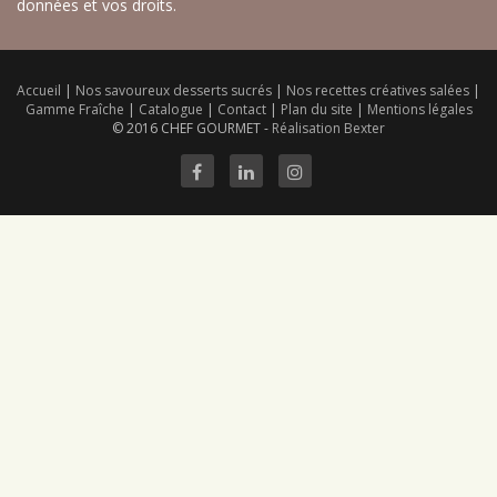
données et vos droits.
Accueil
|
Nos savoureux desserts sucrés
|
Nos recettes créatives salées
|
Gamme Fraîche
|
Catalogue
|
Contact
|
Plan du site
|
Mentions légales
© 2016 CHEF GOURMET -
Réalisation Bexter