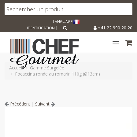
LANGUAGE
+41 22 990 20 20
IDENTIFICATION
|
Toggle
navigat
Accueil
Gamme Surgelée
Focaccina ronde au romarin 110g (Ø13cm)
Précédent
|
Suivant