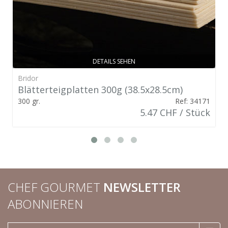
DETAILS SEHEN
Bridor
Blätterteigplatten 300g (38.5x28.5cm)
300 gr.
Ref: 34171
5.47 CHF / Stück
CHEF GOURMET
NEWSLETTER
ABONNIEREN