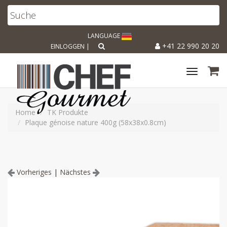
LANGUAGE
+41 22 990 20 20
EINLOGGEN
|
Toggle
navigat
Home
TK Produkte
Plaque génoise nature 400g (58x38x0.8cm)
Vorheriges
|
Nächstes