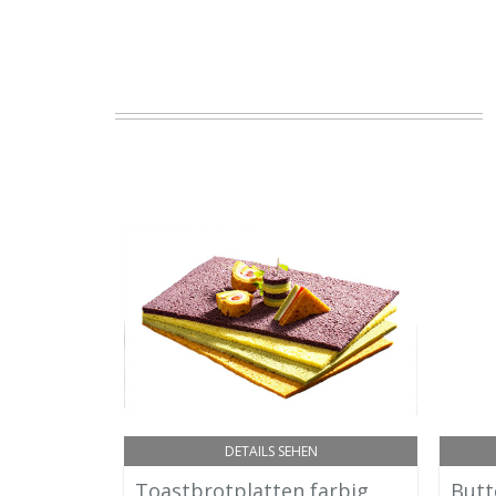
DETAILS SEHEN
Toastbrotplatten farbig
Butt