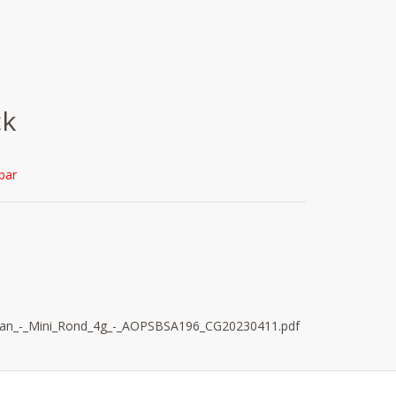
ck
bar
an_-_Mini_Rond_4g_-_AOPSBSA196_CG20230411.pdf