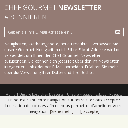
CHEF GOURMET
NEWSLETTER
ABONNIEREN
Neuigkeiten, Werbeangebote, neue Produkte ... Verpassen Sie
unsere Gourmet-Neuigkeiten nicht! Ihre E-Mail-Adresse wird nur
verwendet, um Ihnen den Chef Gourmet-Newsletter
zuzusenden. Sie können sich jederzeit über den im Newsletter
integrierten Link oder per E-Mail abmelden.
Erfahren Sie mehr
über die Verwaltung Ihrer Daten und Ihre Rechte.
Home
|
Unsere köstlichen Desserts
|
Unsere kreativen salzigen Rezepte
|
Trockenprodukte
|
Frisches Sortiment
|
Katalog
|
Kontakt
|
Sitemap
|
En poursuivant votre navigation sur notre site vous acceptez
Nutzungsbedingungen
l'utilisation de cookies afin de nous permettre d'améliorer votre
© 2016 CHEF GOURMET -
Réalisation Bexter
navigation
[Siehe mehr]
[J'accepte]