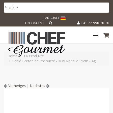
LANGUAGE
+41 22 990 20 20
EINLOGGEN
|
Toggle
navigat
Home
TK Produkte
Sablé Breton beurre sucré - Mini Rond Ø3.5cm - 4g
Vorheriges
|
Nächstes