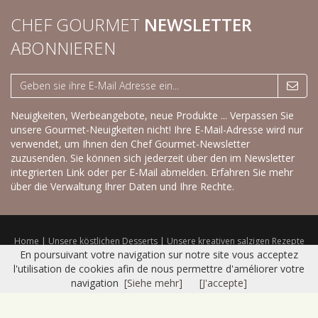
CHEF GOURMET
NEWSLETTER
ABONNIEREN
Neuigkeiten, Werbeangebote, neue Produkte ... Verpassen Sie
unsere Gourmet-Neuigkeiten nicht! Ihre E-Mail-Adresse wird nur
verwendet, um Ihnen den Chef Gourmet-Newsletter
zuzusenden. Sie können sich jederzeit über den im Newsletter
integrierten Link oder per E-Mail abmelden.
Erfahren Sie mehr
über die Verwaltung Ihrer Daten und Ihre Rechte.
Home
|
Unsere köstlichen Desserts
|
Unsere kreativen salzigen Rezepte
|
Trockenprodukte
|
Frisches Sortiment
|
Katalog
|
Kontakt
|
Sitemap
|
En poursuivant votre navigation sur notre site vous acceptez
Nutzungsbedingungen
l'utilisation de cookies afin de nous permettre d'améliorer votre
© 2016 CHEF GOURMET -
Réalisation Bexter
navigation
[Siehe mehr]
[J'accepte]