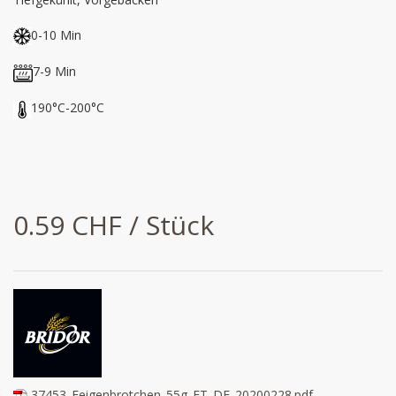
0-10 Min
7-9 Min
190°C-200°C
0.59 CHF / Stück
37453_Feigenbrotchen_55g_FT_DE_20200228.pdf