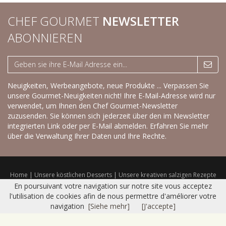
CHEF GOURMET
NEWSLETTER
ABONNIEREN
Neuigkeiten, Werbeangebote, neue Produkte ... Verpassen Sie
unsere Gourmet-Neuigkeiten nicht! Ihre E-Mail-Adresse wird nur
verwendet, um Ihnen den Chef Gourmet-Newsletter
zuzusenden. Sie können sich jederzeit über den im Newsletter
integrierten Link oder per E-Mail abmelden.
Erfahren Sie mehr
über die Verwaltung Ihrer Daten und Ihre Rechte.
Home
|
Unsere köstlichen Desserts
|
Unsere kreativen salzigen Rezepte
|
Trockenprodukte
|
Frisches Sortiment
|
Katalog
|
Kontakt
|
Sitemap
|
En poursuivant votre navigation sur notre site vous acceptez
Nutzungsbedingungen
l'utilisation de cookies afin de nous permettre d'améliorer votre
© 2016 CHEF GOURMET -
Réalisation Bexter
navigation
[Siehe mehr]
[J'accepte]