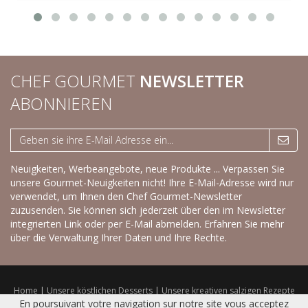
CHEF GOURMET
NEWSLETTER
ABONNIEREN
Neuigkeiten, Werbeangebote, neue Produkte ... Verpassen Sie
unsere Gourmet-Neuigkeiten nicht! Ihre E-Mail-Adresse wird nur
verwendet, um Ihnen den Chef Gourmet-Newsletter
zuzusenden. Sie können sich jederzeit über den im Newsletter
integrierten Link oder per E-Mail abmelden.
Erfahren Sie mehr
über die Verwaltung Ihrer Daten und Ihre Rechte.
Home
|
Unsere köstlichen Desserts
|
Unsere kreativen salzigen Rezepte
|
Trockenprodukte
|
Frisches Sortiment
|
Katalog
|
Kontakt
|
Sitemap
|
En poursuivant votre navigation sur notre site vous acceptez