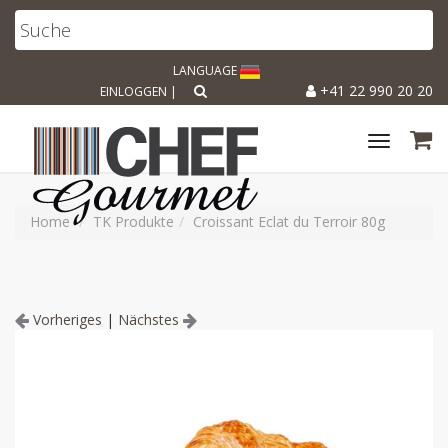
LANGUAGE
+41 22 990 20 20
EINLOGGEN
|
Toggle
navigat
Home
TK Produkte
Croissant Eclat du Terroir 80g
Vorheriges
|
Nächstes