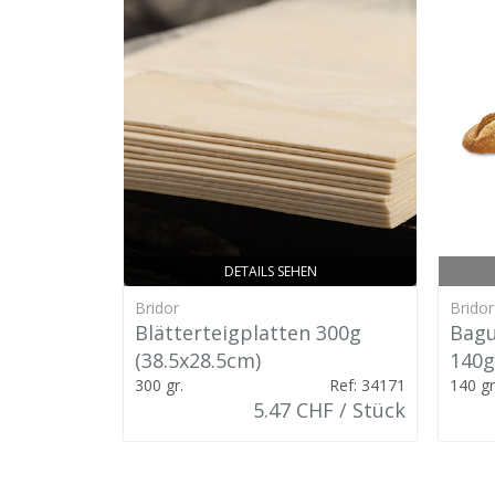
DETAILS SEHEN
Bridor
Bridor
Blätterteigplatten 300g
Bagu
(38.5x28.5cm)
140g
300 gr.
Ref: 34171
140 gr
5.47 CHF / Stück