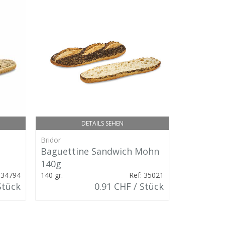
DETAILS SEHEN
Bridor
Bridor
Baguettine Sandwich Mohn
Softsand
140g
130 gr.
 34794
140 gr.
Ref: 35021
Stück
0.91 CHF / Stück