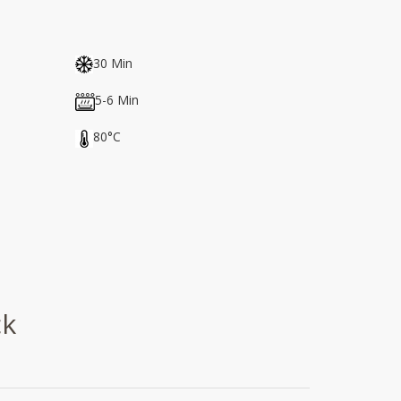
30 Min
5-6 Min
80°C
ck