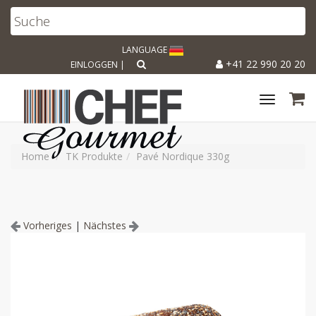
LANGUAGE
+41 22 990 20 20
EINLOGGEN
|
Toggle
navigat
Home
TK Produkte
Pavé Nordique 330g
Vorheriges
|
Nächstes