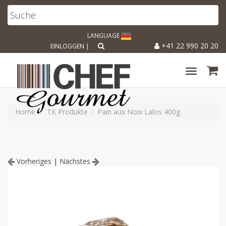
LANGUAGE
+41 22 990 20 20
EINLOGGEN
|
Toggle
navigat
Home
TK Produkte
Pain aux Noix Lalos 400g
Vorheriges
|
Nächstes