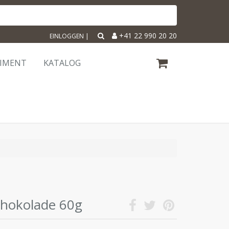
+41 22 990 20 20
EINLOGGEN
|
TIMENT
KATALOG
chokolade 60g