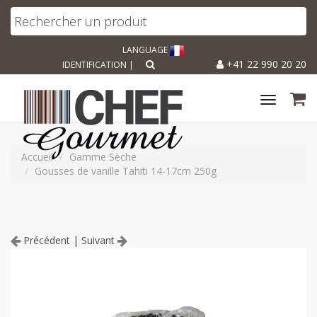
LANGUAGE
+41 22 990 20 20
IDENTIFICATION
|
Toggle
navigat
Accueil
Gamme Sèche
Gousses de vanille Tahiti 14-17cm 250g
Précédent
|
Suivant