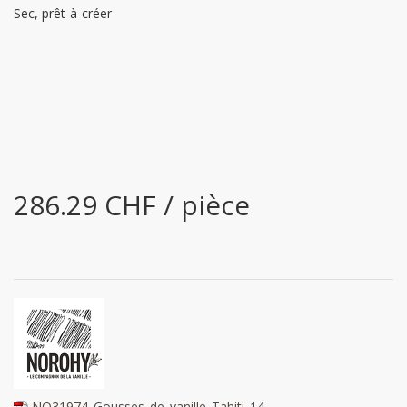
Sec, prêt-à-créer
286.29 CHF / pièce
NO31974_Gousses_de_vanille_Tahiti_14-