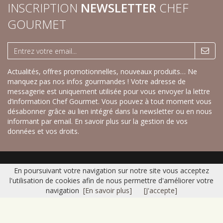
INSCRIPTION
NEWSLETTER
CHEF
GOURMET
Actualités, offres promotionnelles, nouveaux produits… Ne
manquez pas nos infos gourmandes ! Votre adresse de
messagerie est uniquement utilisée pour vous envoyer la lettre
d’information Chef Gourmet. Vous pouvez à tout moment vous
désabonner grâce au lien intégré dans la newsletter ou en nous
informant par email.
En savoir plus sur la gestion de vos
données et vos droits.
Accueil
|
Nos savoureux desserts sucrés
|
Nos recettes créatives salées
|
En poursuivant votre navigation sur notre site vous acceptez
Gamme Fraîche
|
Catalogue
|
Contact
|
Plan du site
|
Mentions légales
l'utilisation de cookies afin de nous permettre d'améliorer votre
© 2016 CHEF GOURMET -
Réalisation Bexter
navigation
[En savoir plus]
[J'accepte]