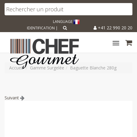
LANGUAGE
+41 22 990 20 20
IDENTIFICATION
|
Toggle
navigat
Accueil
Gamme Surgelée
Baguette Blanche 280g
Suivant