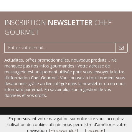
INSCRIPTION
NEWSLETTER
CHEF
GOURMET
Actualités, offres promotionnelles, nouveaux produits… Ne
manquez pas nos infos gourmandes ! Votre adresse de
messagerie est uniquement utilisée pour vous envoyer la lettre
d’information Chef Gourmet. Vous pouvez à tout moment vous
désabonner grâce au lien intégré dans la newsletter ou en nous
informant par email.
En savoir plus sur la gestion de vos
données et vos droits.
Accueil
|
Nos savoureux desserts sucrés
|
Nos recettes créatives salées
|
En poursuivant votre navigation sur notre site vous acceptez
Gamme Fraîche
|
Catalogue
|
Contact
|
Plan du site
|
Mentions légales
l'utilisation de cookies afin de nous permettre d'améliorer votre
© 2016 CHEF GOURMET -
Réalisation Bexter
navigation
[En savoir plus]
[J'accepte]