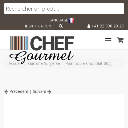
LANGUAGE
+41 22 990 20 20
IDENTIFICATION
|
Toggle
navigat
Accueil
Gamme Surgelée
Pain boule Chocolat 60g
Précédent
|
Suivant