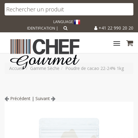
LANGUAGE
+41 22 990 20 20
IDENTIFICATION
|
Toggle
navigat
Accueil
Gamme Sèche
Poudre de cacao 22-24% 1kg
Précédent
|
Suivant