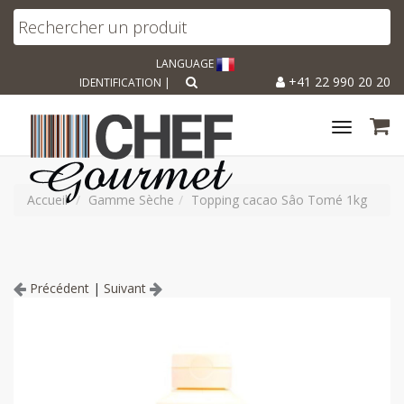
LANGUAGE
+41 22 990 20 20
IDENTIFICATION
|
Toggle
navigat
Accueil
Gamme Sèche
Topping cacao Sâo Tomé 1kg
Précédent
|
Suivant