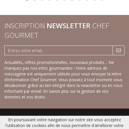
INSCRIPTION
NEWSLETTER
CHEF
GOURMET
Actualités, offres promotionnelles, nouveaux produits… Ne
manquez pas nos infos gourmandes ! Votre adresse de
messagerie est uniquement utilisée pour vous envoyer la lettre
d’information Chef Gourmet. Vous pouvez à tout moment vous
désabonner grâce au lien intégré dans la newsletter ou en nous
informant par email.
En savoir plus sur la gestion de vos
données et vos droits.
Accueil
|
Nos savoureux desserts sucrés
|
Nos recettes créatives salées
|
En poursuivant votre navigation sur notre site vous acceptez
Gamme Fraîche
|
Catalogue
|
Contact
|
Plan du site
|
Mentions légales
l'utilisation de cookies afin de nous permettre d'améliorer votre
© 2016 CHEF GOURMET -
Réalisation Bexter