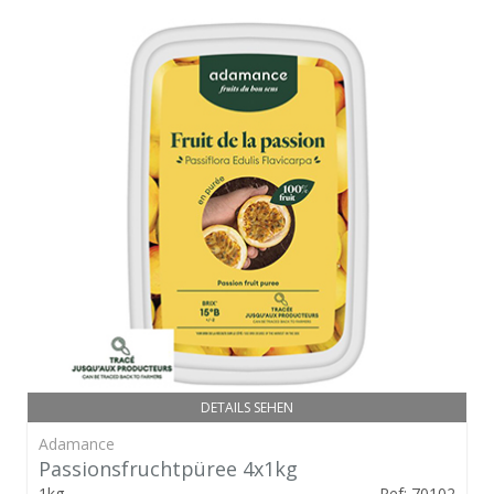
DETAILS SEHEN
Adamance
Passionsfruchtpüree 4x1kg
1kg
Ref: 70102