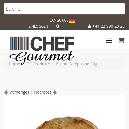
LANGUAGE
+41 22 990 20 20
EINLOGGEN
|
Toggle
navigat
Home
TK Produkte
Ballon Campasine 33g
Vorheriges
|
Nächstes