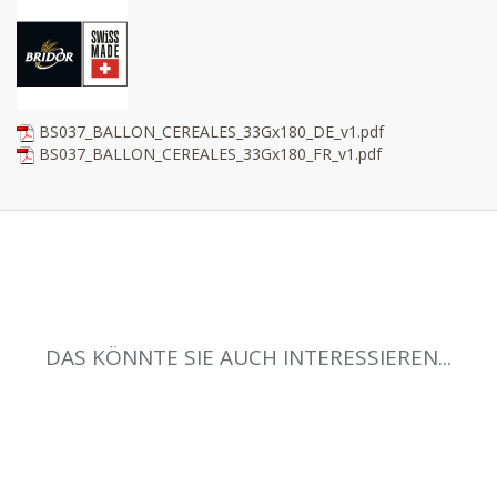
BS037_BALLON_CEREALES_33Gx180_DE_v1.pdf
BS037_BALLON_CEREALES_33Gx180_FR_v1.pdf
DAS KÖNNTE SIE AUCH INTERESSIEREN...